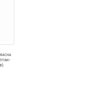
RRACHA
TITAN-
B)