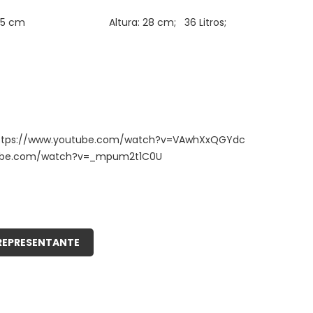
38,5 cm Altura: 28 cm; 36 Litros;
: https://www.youtube.com/watch?v=VAwhXxQGYdc
outube.com/watch?v=_mpum2t1C0U
REPRESENTANTE