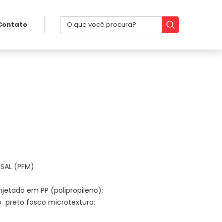
Contato
RSAL (PFM)
jetado em PP (polipropileno);
 preto fosco microtextura;