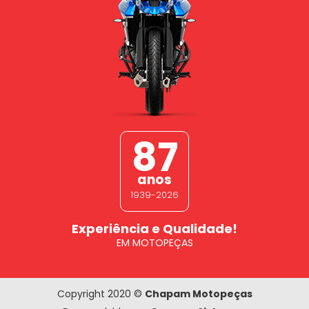
87
anos
1939-2026
Experiência e Qualidade!
EM MOTOPEÇAS
Copyright 2020 ©
Chapam Motopeças