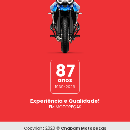
87
anos
1939-2026
Experiência e Qualidade!
EM MOTOPEÇAS
Copyright 2020 ©
Chapam Motopeças